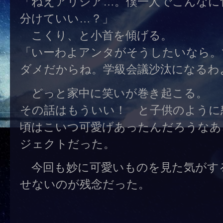
「ねえアリシア…。僕一人でこんなに
分けていい…？」
こくり、と小首を傾げる。
「いーわよアンタがそうしたいなら。
ダメだからね。学級会議沙汰になるわ
どっと家中に笑いが巻き起こる。
その話はもういい！ と子供のように
頃はこいつ可愛げあったんだろうなあ
ジェクトだった。
今回も妙に可愛いものを見た気がす
せないのが残念だった。