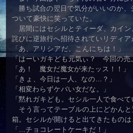
勝ち試合の翌日で気分がいいのか、
ついて豪快に笑っていた。
居間にはセシルとティーダ、カイン
詫びに逆旅行へ招待されていリディア
「あ、アリシアだ、こんにちは！」
「はーいガキども元気ぃ？ 今回の売
「あ！ 魔女だ魔女が来たッス！！」
「きょ、今日は一人、なの…？」
「相変わらずケバい女だな。」
「黙れガキども。セシル一人で食べて
そう言ってテーブルの上にどかんと
箱。セシルが開けると出てきたものは
「…チョコレートケーキだ！」