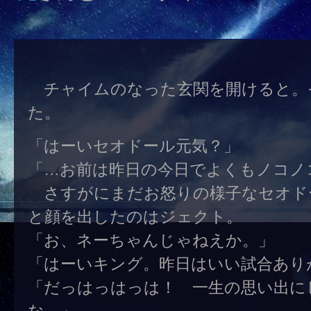
チャイムのなった玄関を開けると。
た。
「はーいセオドール元気？」
「…お前は昨日の今日でよくもノコノ
さすがにまだお怒りの様子なセオド
と顔を出したのはジェクト。
「お、ネーちゃんじゃねえか。」
「はーいキング。昨日はいい試合あり
「だっはっはっは！ 一生の思い出に
な。」