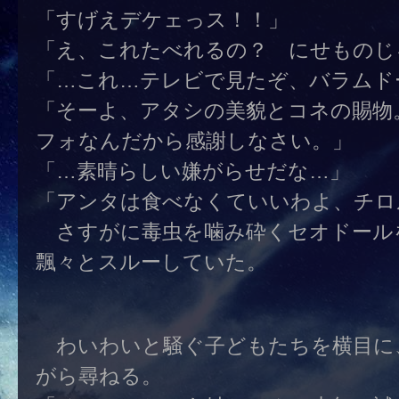
「すげえデケェっス！！」
「え、これたべれるの？ にせものじ
「…これ…テレビで見たぞ、バラムド
「そーよ、アタシの美貌とコネの賜物
フォなんだから感謝しなさい。」
「…素晴らしい嫌がらせだな…」
「アンタは食べなくていいわよ、チロ
さすがに毒虫を噛み砕くセオドール
飄々とスルーしていた。
わいわいと騒ぐ子どもたちを横目に
がら尋ねる。