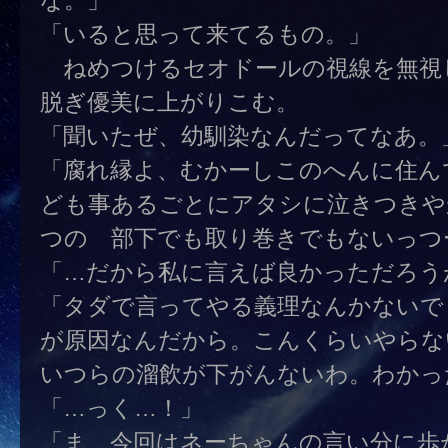
「いると思って来てるもの。」
ねめつけるセオドールの視線を無視
脱ぎ優美に上がりこむ。
「聞いたぜ、幼馴染なんだってなあ。
「腐れ縁よ、むかーしこのへんに住ん
ども事あるごとにアタシに泣きつきや
つの 部下でも取り巻きでもないっつ
「…だから私に言えば良かっただろう
「タダで言ってやる義理なんかないで
が原因なんだから。こんくらいやらな
いつらの溜飲が下がんないわ。わかっ
「…っく…！」
「ま、今回はネーちゃんの言い分に歩